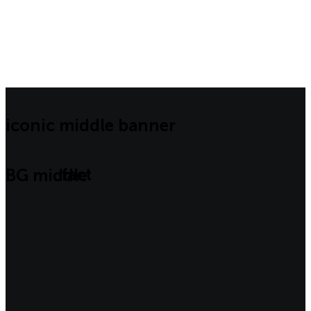
iconic middle banner
fact
BG middle