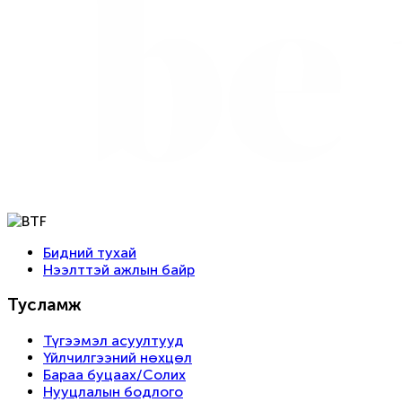
Бидний тухай
Нээлттэй ажлын байр
Тусламж
Түгээмэл асуултууд
Үйлчилгээний нөхцөл
Бараа буцаах/Солих
Нууцлалын бодлого