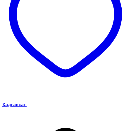
Хадгалсан