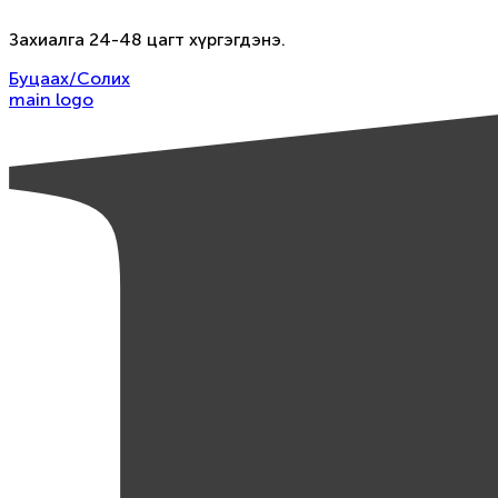
Захиалга 24-48 цагт хүргэгдэнэ.
Буцаах/Солих
main logo