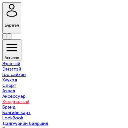
Бүртгэл
Ангилал
Эрэгтэй
Эмэгтэй
Гоо сайхан
Хүүхэд
Спорт
Аялал
Аксессуар
Хямдралтай
Брэнд
Бэлгийн карт
LookBook
Дэлгүүрийн байршил