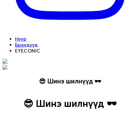
Нүүр
Брэндүүд
EYECONIC
😎 Шинэ шилнүүд 🕶️
😎 Шинэ шилнүүд 🕶️