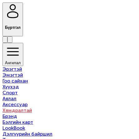
Бүртгэл
Ангилал
Эрэгтэй
Эмэгтэй
Гоо сайхан
Хүүхэд
Спорт
Аялал
Аксессуар
Хямдралтай
Брэнд
Бэлгийн карт
LookBook
Дэлгүүрийн байршил