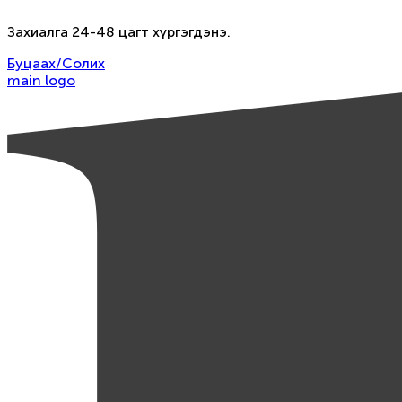
Захиалга 24-48 цагт хүргэгдэнэ.
Буцаах/Солих
main logo