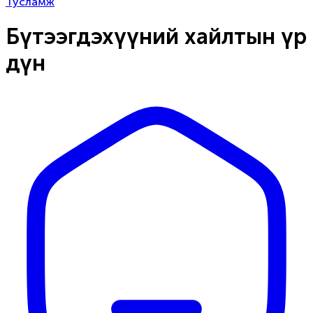
Тусламж
Бүтээгдэхүүний хайлтын үр
дүн