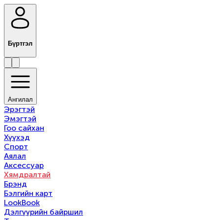
Бүртгэл
Ангилал
Эрэгтэй
Эмэгтэй
Гоо сайхан
Хүүхэд
Спорт
Аялал
Аксессуар
Хямдралтай
Брэнд
Бэлгийн карт
LookBook
Дэлгүүрийн байршил