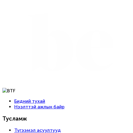
Бидний тухай
Нээлттэй ажлын байр
Тусламж
Түгээмэл асуултууд