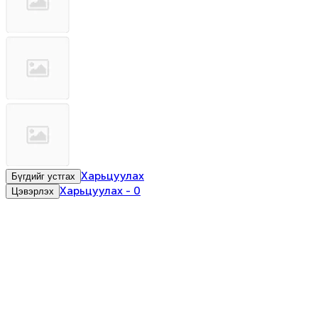
Харьцуулах
Бүгдийг устгах
Харьцуулах
-
0
Цэвэрлэх