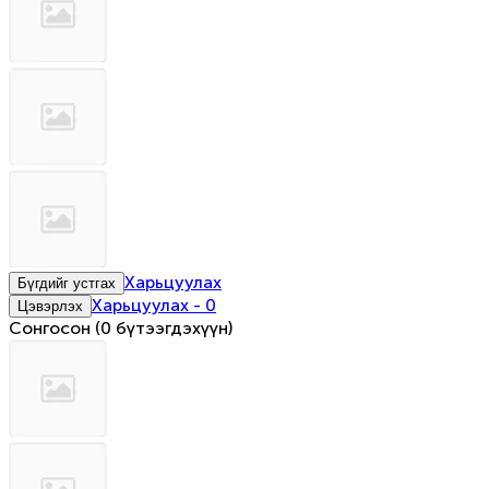
Харьцуулах
Бүгдийг устгах
Харьцуулах
-
0
Цэвэрлэх
Сонгосон
(
0 бүтээгдэхүүн
)