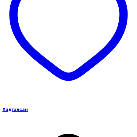
Хадгалсан