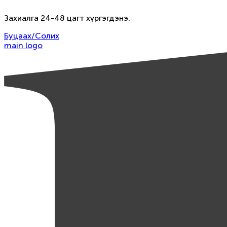
Захиалга 24-48 цагт хүргэгдэнэ.
Буцаах/Солих
main logo