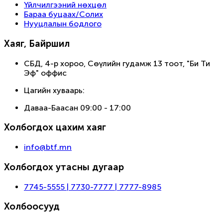
Үйлчилгээний нөхцөл
Бараа буцаах/Солих
Нууцлалын бодлого
Хаяг, Байршил
СБД, 4-р хороо, Сөүлийн гудамж 13 тоот, "Би Ти
Эф" оффис
Цагийн хуваарь:
Даваа-Баасан 09:00 - 17:00
Холбогдох цахим хаяг
info@btf.mn
Холбогдох утасны дугаар
7745-5555 | 7730-7777 | 7777-8985
Холбоосууд