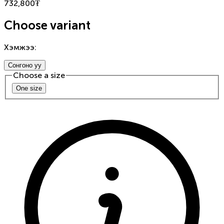
732,800
₮
Choose variant
Хэмжээ
:
Сонгоно уу
Choose a
size
One size