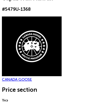
#
5479U-1368
CANADA GOOSE
Price section
Үнэ