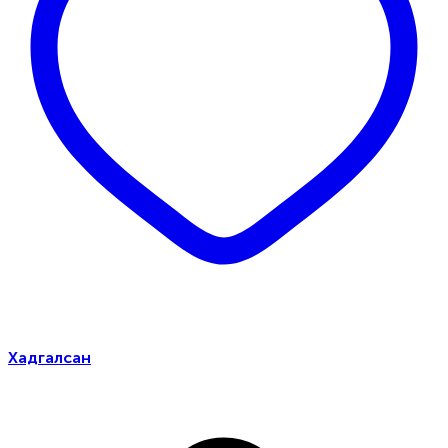
Хадгалсан