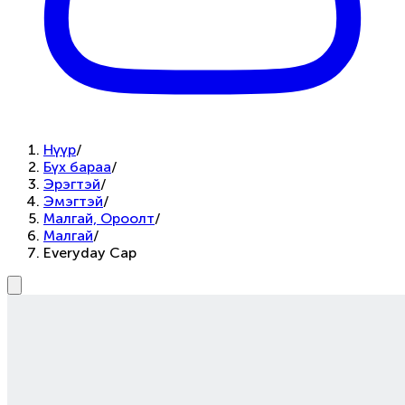
Нүүр
/
Бүх бараа
/
Эрэгтэй
/
Эмэгтэй
/
Малгай, Ороолт
/
Малгай
/
Everyday Cap