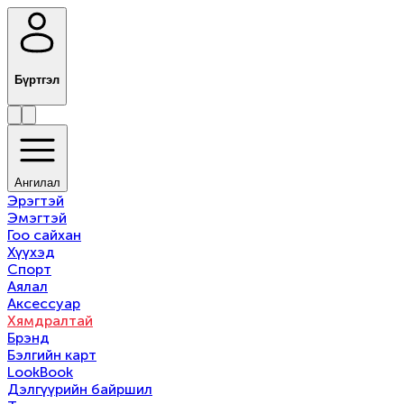
Бүртгэл
Ангилал
Эрэгтэй
Эмэгтэй
Гоо сайхан
Хүүхэд
Спорт
Аялал
Аксессуар
Хямдралтай
Брэнд
Бэлгийн карт
LookBook
Дэлгүүрийн байршил