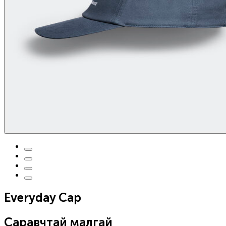
Everyday Cap
Саравчтай малгай