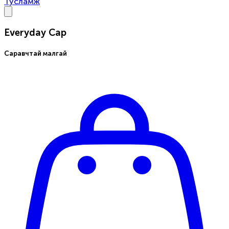
Тусламж
Everyday Cap
Саравчтай малгай