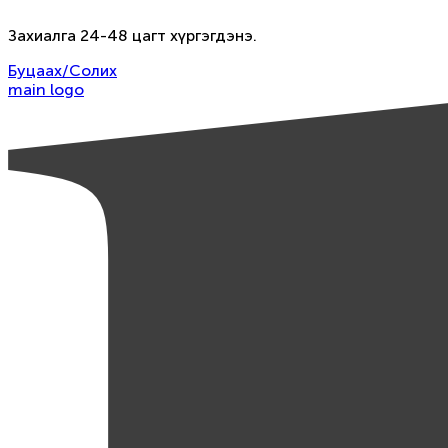
Захиалга 24-48 цагт хүргэгдэнэ.
Буцаах/Солих
main logo