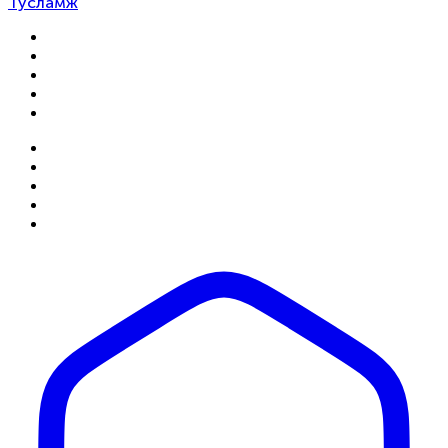
Тусламж