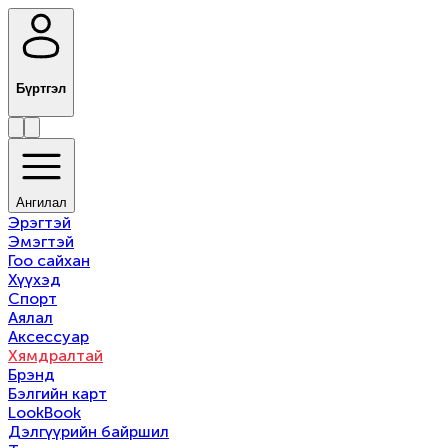
Бүртгэл
Ангилал
Эрэгтэй
Эмэгтэй
Гоо сайхан
Хүүхэд
Спорт
Аялал
Аксессуар
Хямдралтай
Брэнд
Бэлгийн карт
LookBook
Дэлгүүрийн байршил