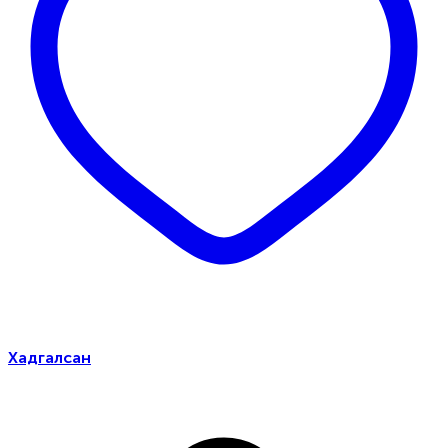
Хадгалсан