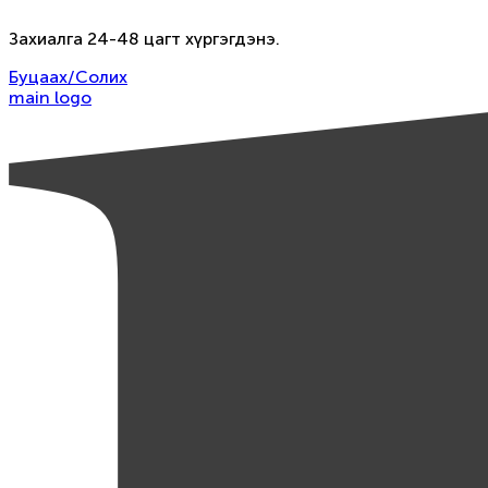
Захиалга 24-48 цагт хүргэгдэнэ.
Буцаах/Солих
main logo