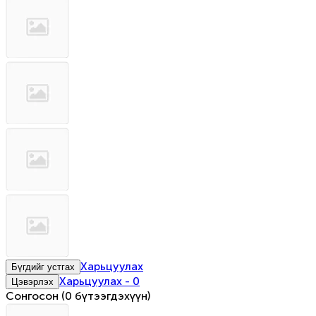
Харьцуулах
Бүгдийг устгах
Харьцуулах
-
0
Цэвэрлэх
Сонгосон
(
0 бүтээгдэхүүн
)