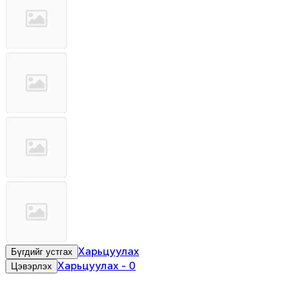
Харьцуулах
Бүгдийг устгах
Харьцуулах
-
0
Цэвэрлэх