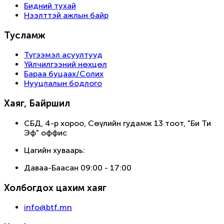
Бидний тухай
Нээлттэй ажлын байр
Тусламж
Түгээмэл асуултууд
Үйлчилгээний нөхцөл
Бараа буцаах/Солих
Нууцлалын бодлого
Хаяг, Байршил
СБД, 4-р хороо, Сөүлийн гудамж 13 тоот, "Би Ти
Эф" оффис
Цагийн хуваарь:
Даваа-Баасан 09:00 - 17:00
Холбогдох цахим хаяг
info@btf.mn