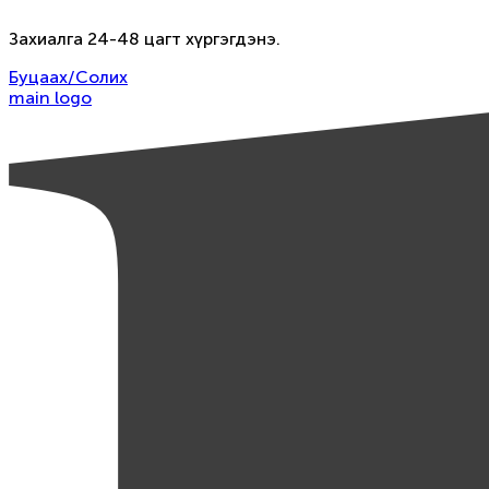
Захиалга 24-48 цагт хүргэгдэнэ.
Буцаах/Солих
main logo