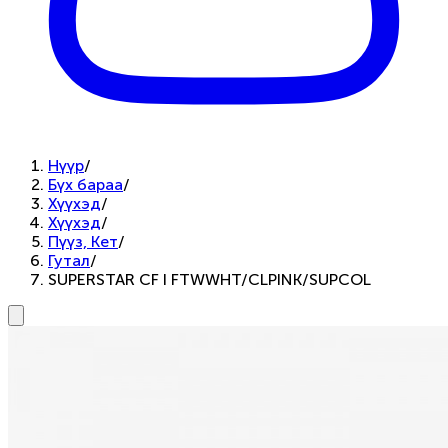
Нүүр
/
Бүх бараа
/
Хүүхэд
/
Хүүхэд
/
Пүүз, Кет
/
Гутал
/
SUPERSTAR CF I FTWWHT/CLPINK/SUPCOL