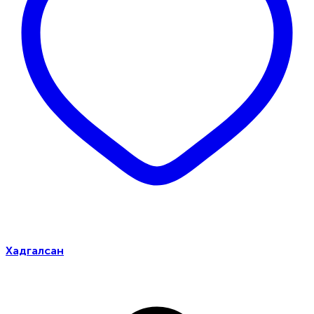
Хадгалсан