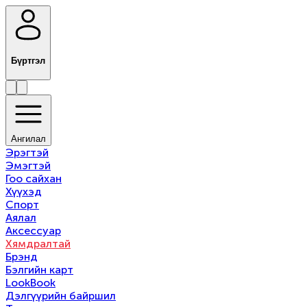
Бүртгэл
Ангилал
Эрэгтэй
Эмэгтэй
Гоо сайхан
Хүүхэд
Спорт
Аялал
Аксессуар
Хямдралтай
Брэнд
Бэлгийн карт
LookBook
Дэлгүүрийн байршил