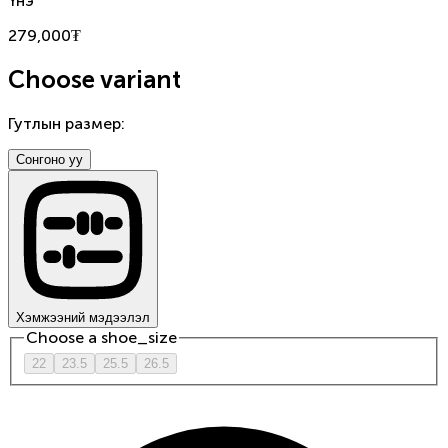
Үнэ
279,000
₮
Choose variant
Гутлын размер
:
Сонгоно уу
Хэмжээний мэдээлэл
Choose a
shoe_size
22
23.5
25.5
26.5