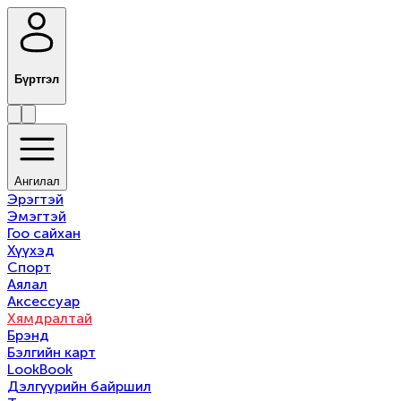
Бүртгэл
Ангилал
Эрэгтэй
Эмэгтэй
Гоо сайхан
Хүүхэд
Спорт
Аялал
Аксессуар
Хямдралтай
Брэнд
Бэлгийн карт
LookBook
Дэлгүүрийн байршил