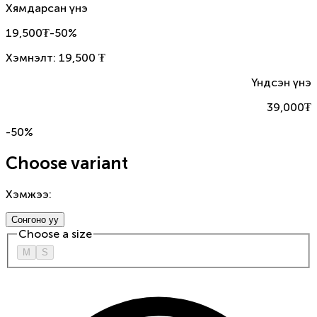
Хямдарсан үнэ
19,500
₮
-
50
%
Хэмнэлт:
19,500 ₮
Үндсэн үнэ
39,000
₮
-
50
%
Choose variant
Хэмжээ
:
Сонгоно уу
Choose a
size
M
S