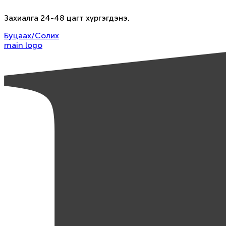
Захиалга 24-48 цагт хүргэгдэнэ.
Буцаах/Солих
main logo