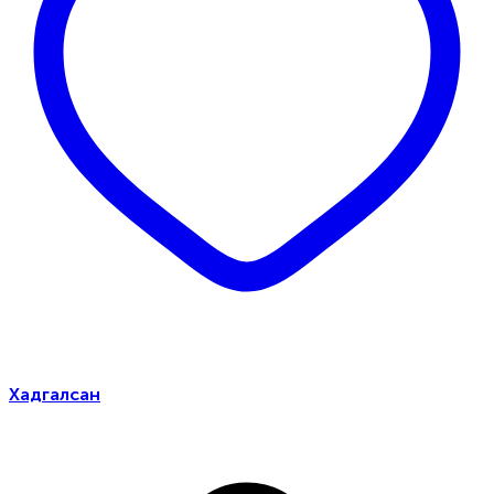
Хадгалсан