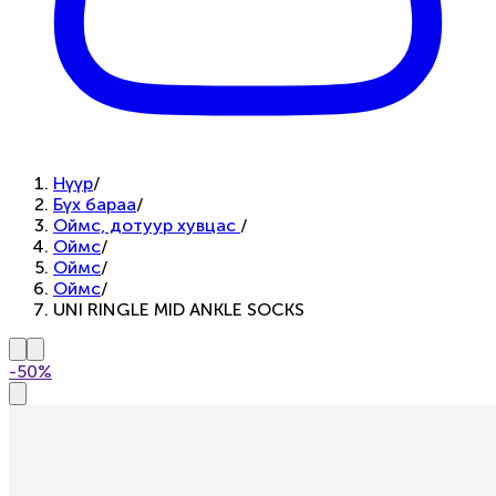
Нүүр
/
Бүх бараа
/
Оймс, дотуур хувцас
/
Оймс
/
Оймс
/
Оймс
/
UNI RINGLE MID ANKLE SOCKS
-50%