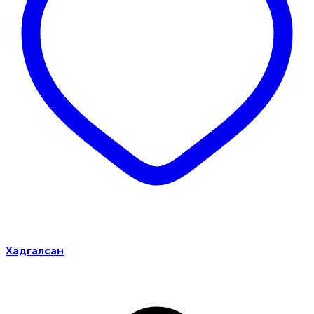
Хадгалсан