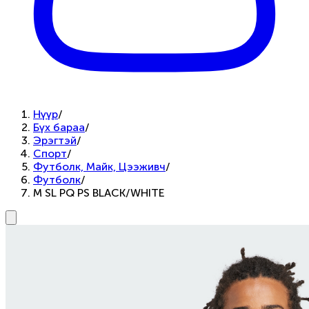
Нүүр
/
Бүх бараа
/
Эрэгтэй
/
Спорт
/
Футболк, Майк, Цээживч
/
Футболк
/
M SL PQ PS BLACK/WHITE