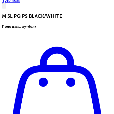
Тусламж
M SL PQ PS BLACK/WHITE
Поло цамц футболк