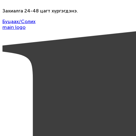
Захиалга 24-48 цагт хүргэгдэнэ.
Буцаах/Солих
main logo