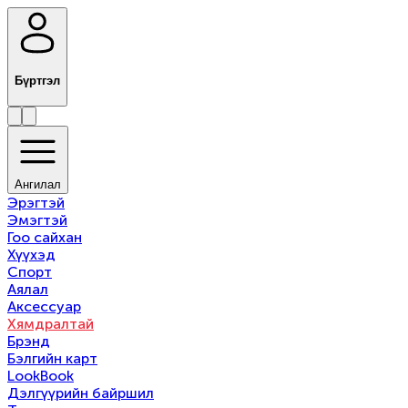
Бүртгэл
Ангилал
Эрэгтэй
Эмэгтэй
Гоо сайхан
Хүүхэд
Спорт
Аялал
Аксессуар
Хямдралтай
Брэнд
Бэлгийн карт
LookBook
Дэлгүүрийн байршил