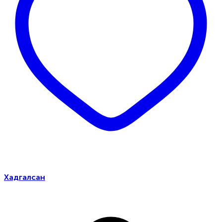
Хадгалсан