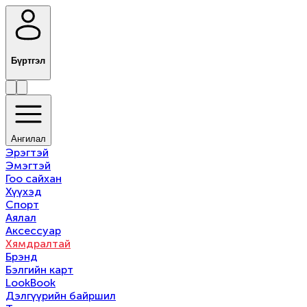
Бүртгэл
Ангилал
Эрэгтэй
Эмэгтэй
Гоо сайхан
Хүүхэд
Спорт
Аялал
Аксессуар
Хямдралтай
Брэнд
Бэлгийн карт
LookBook
Дэлгүүрийн байршил