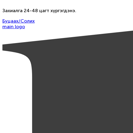
Захиалга 24-48 цагт хүргэгдэнэ.
Буцаах/Солих
main logo