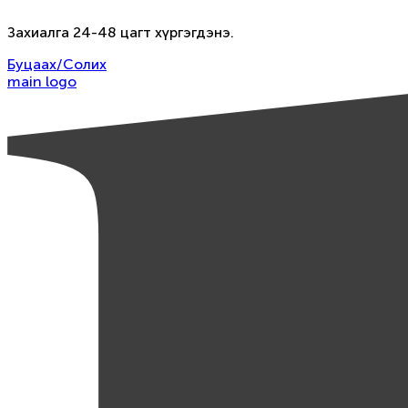
Захиалга 24-48 цагт хүргэгдэнэ.
Буцаах/Солих
main logo