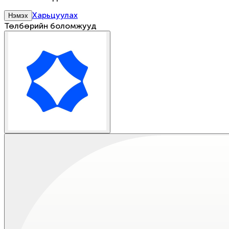
Харьцуулах
Нэмэх
Төлбөрийн боломжууд