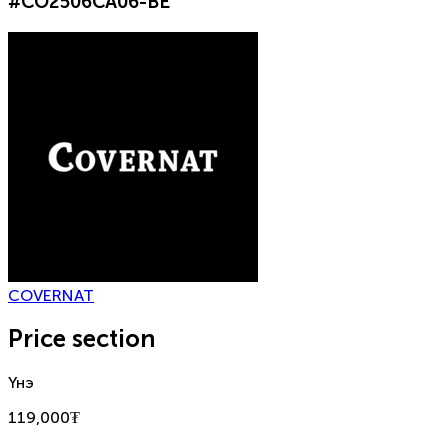
#
CO2506CA06-BE
COVERNAT
Price section
Үнэ
119,000
₮