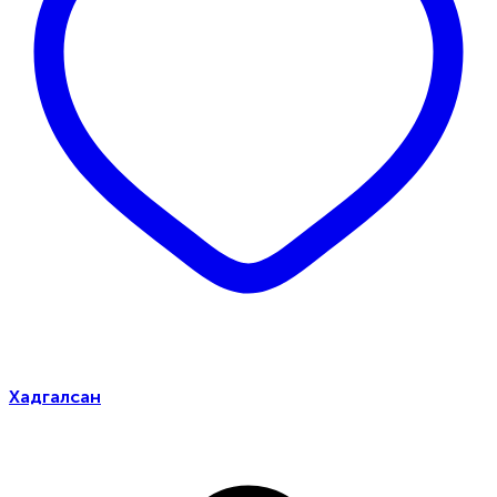
Хадгалсан