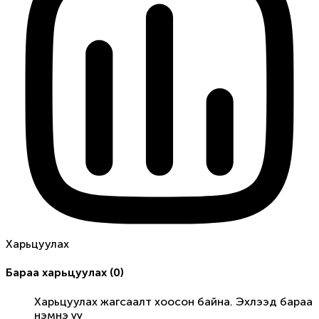
Харьцуулах
Бараа харьцуулах
(
0
)
Харьцуулах жагсаалт хоосон байна. Эхлээд бараа
нэмнэ үү