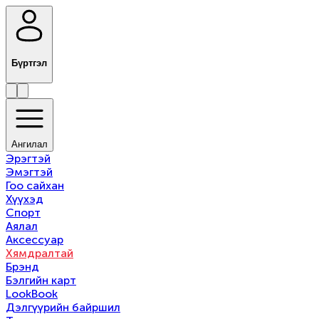
Бүртгэл
Ангилал
Эрэгтэй
Эмэгтэй
Гоо сайхан
Хүүхэд
Спорт
Аялал
Аксессуар
Хямдралтай
Брэнд
Бэлгийн карт
LookBook
Дэлгүүрийн байршил