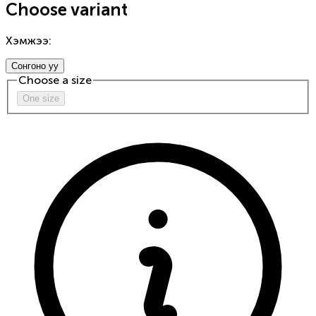
Choose variant
Хэмжээ
:
Сонгоно уу
Choose a
size
One size