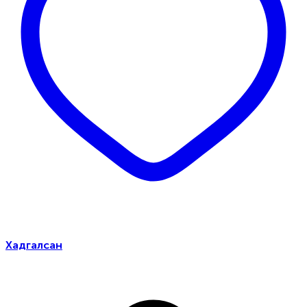
Хадгалсан