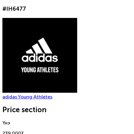
#
IH6477
adidas Young Athletes
Price section
Үнэ
239,000
₮