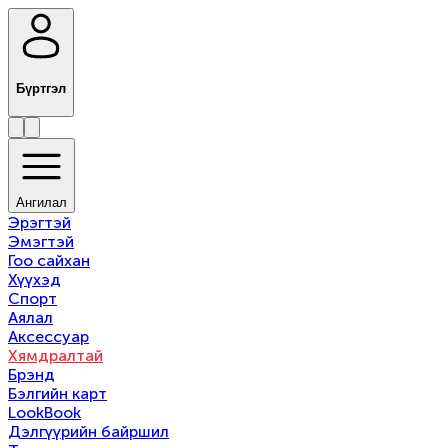
Бүртгэл
Ангилал
Эрэгтэй
Эмэгтэй
Гоо сайхан
Хүүхэд
Спорт
Аялал
Аксессуар
Хямдралтай
Брэнд
Бэлгийн карт
LookBook
Дэлгүүрийн байршил