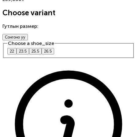
Choose variant
Гутлын размер
:
Сонгоно уу
Choose a
shoe_size
22
23.5
25.5
26.5