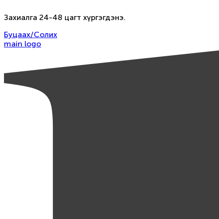
Захиалга 24-48 цагт хүргэгдэнэ.
Буцаах/Солих
main logo