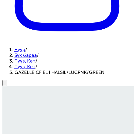
Нүүр
/
Бүх бараа
/
Пүүз, Кет
/
Пүүз, Кет
/
GAZELLE CF EL I HALSIL/LUCPNK/GREEN