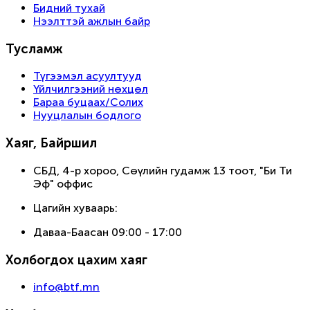
Бидний тухай
Нээлттэй ажлын байр
Тусламж
Түгээмэл асуултууд
Үйлчилгээний нөхцөл
Бараа буцаах/Солих
Нууцлалын бодлого
Хаяг, Байршил
СБД, 4-р хороо, Сөүлийн гудамж 13 тоот, "Би Ти
Эф" оффис
Цагийн хуваарь:
Даваа-Баасан 09:00 - 17:00
Холбогдох цахим хаяг
info@btf.mn