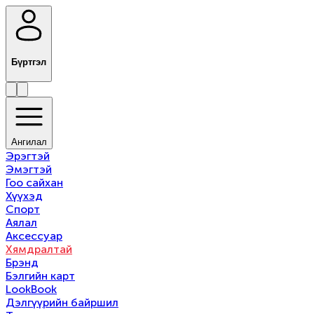
Бүртгэл
Ангилал
Эрэгтэй
Эмэгтэй
Гоо сайхан
Хүүхэд
Спорт
Аялал
Аксессуар
Хямдралтай
Брэнд
Бэлгийн карт
LookBook
Дэлгүүрийн байршил