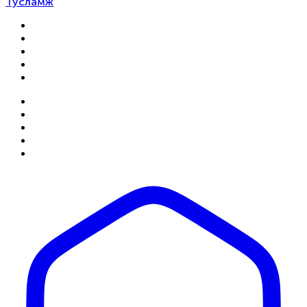
Тусламж