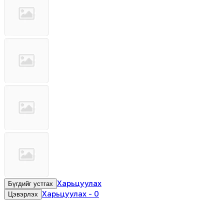
Харьцуулах
Бүгдийг устгах
Харьцуулах
-
0
Цэвэрлэх