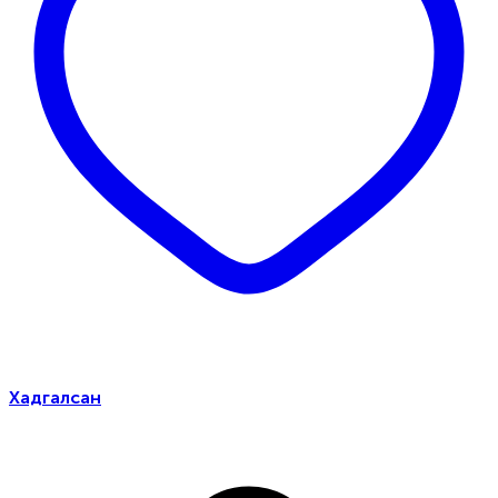
Хадгалсан