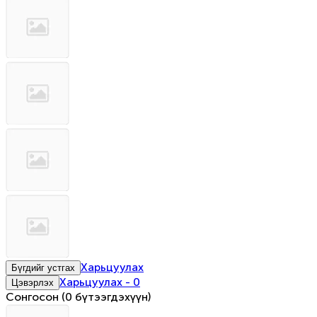
Харьцуулах
Бүгдийг устгах
Харьцуулах
-
0
Цэвэрлэх
Сонгосон
(
0 бүтээгдэхүүн
)