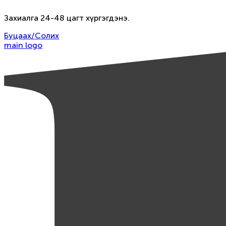
Захиалга 24-48 цагт хүргэгдэнэ.
Буцаах/Солих
main logo