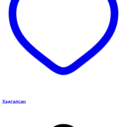
Хадгалсан