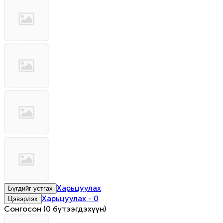
Харьцуулах
Бүгдийг устгах
Харьцуулах
-
0
Цэвэрлэх
Сонгосон
(
0 бүтээгдэхүүн
)