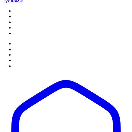
Тусламж