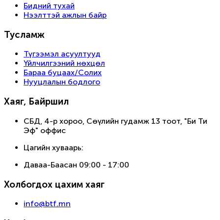
Бидний тухай
Нээлттэй ажлын байр
Тусламж
Түгээмэл асуултууд
Үйлчилгээний нөхцөл
Бараа буцаах/Солих
Нууцлалын бодлого
Хаяг, Байршил
СБД, 4-р хороо, Сөүлийн гудамж 13 тоот, "Би Ти
Эф" оффис
Цагийн хуваарь:
Даваа-Баасан 09:00 - 17:00
Холбогдох цахим хаяг
info@btf.mn