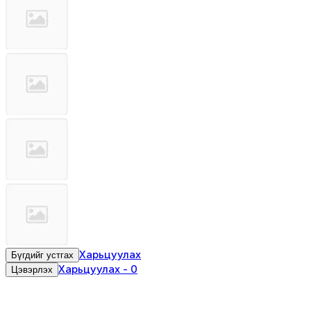
Харьцуулах
Бүгдийг устгах
Харьцуулах
-
0
Цэвэрлэх