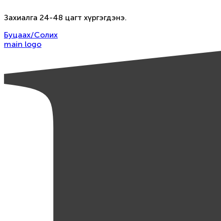
Захиалга 24-48 цагт хүргэгдэнэ.
Буцаах/Солих
main logo