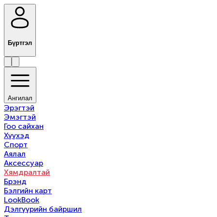
Бүртгэл
Ангилал
Эрэгтэй
Эмэгтэй
Гоо сайхан
Хүүхэд
Спорт
Аялал
Аксессуар
Хямдралтай
Брэнд
Бэлгийн карт
LookBook
Дэлгүүрийн байршил